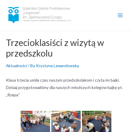
Skip
to
content
Main
Men
Trzecioklasiści z wizytą w
przedszkolu
Aktualności
/ By
Krystyna Lewandowska
Klasa trzecia umila czas naszym przedszkolakom i czyta im bajki.
Dzisiaj przygotowaliśmy dla naszych młodszych kolegów bajkę pt.
„Rzepa”